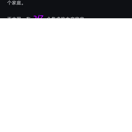
个家庭。
2亿
而中国，有
个焦虑的中产家庭。
智慧的数字化
人类智慧
⚠️ XX保险 - 等待期陷阱
2024.03.15