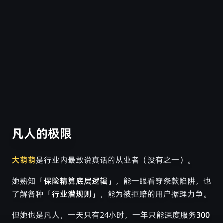
关于蜗牛保险经纪 - AI保险
凡人的极限
大萌萌
是行业内最敢说真话的从业者（没有之一）。
她熟知「
保险精算底层逻辑
」，能一眼看穿条款陷阱，也
了解各种「
行业潜规则
」，能为被拒赔的用户据理力争。
但她也是凡人，一天只有24小时，一年只能深度服务
300